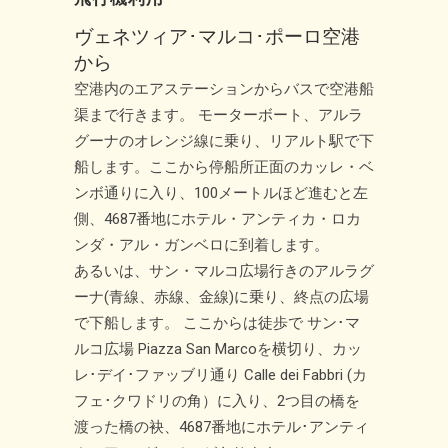
ヴェネツィア･マルコ･ポーロ空港
から
空港内のエアステーションからバスで空港船
渠まで行きます。 モーターボート、アルラ
グーナのオレンジ線に乗り、リアルト駅で下
船します。ここから停船所正面のカッレ・ベ
ンボ通りに入り、100メートルほど進むと左
側、4687番地にホテル・アンティカ・ロカ
ンダ・アル・ガンベロに到着します。
あるいは、サン・マルコ広場行きのアルラグ
ーナ(青線、赤線、金線)に乗り、終点の広場
で下船します。 ここからは徒歩で サン･マ
ルコ広場 Piazza San Marcoを横切り、カッ
レ･デイ･ファッブリ通り Calle dei Fabbri (カ
フェ･クワドリの角）に入り、2つ目の橋を
渡った橋の袂、4687番地にホテル･アンティ