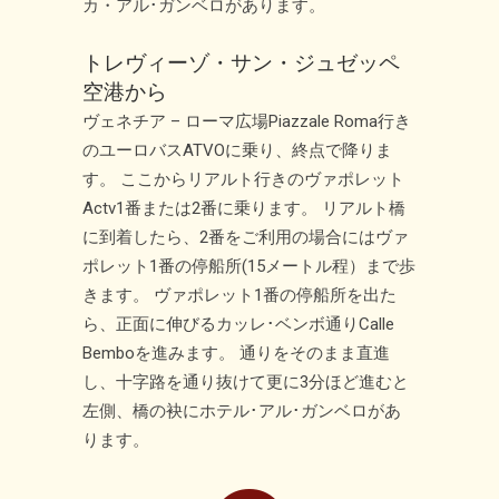
カ・アル･ガンベロがあります。
トレヴィーゾ・サン・ジュゼッペ
空港から
ヴェネチア – ローマ広場Piazzale Roma行き
のユーロバスATVOに乗り、終点で降りま
す。 ここからリアルト行きのヴァポレット
Actv1番または2番に乗ります。 リアルト橋
に到着したら、2番をご利用の場合にはヴァ
ポレット1番の停船所(15メートル程）まで歩
きます。 ヴァポレット1番の停船所を出た
ら、正面に伸びるカッレ･ベンボ通りCalle
Bemboを進みます。 通りをそのまま直進
し、十字路を通り抜けて更に3分ほど進むと
左側、橋の袂にホテル･アル･ガンベロがあ
ります。