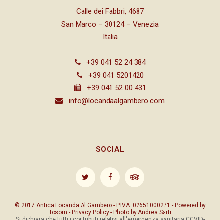
Calle dei Fabbri, 4687
San Marco – 30124 – Venezia
Italia
+39 041 52 24 384
+39 041 5201420
+39 041 52 00 431
info@locandaalgambero.com
SOCIAL
© 2017 Antica Locanda Al Gambero - P.IVA: 02651000271 - Powered by
Tosom
-
Privacy Policy
- Photo by
Andrea Sarti
Si dichiara che tutti i contributi relativi all'emergenza sanitaria COVID-