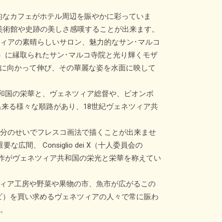
的なカフェがホテル周辺を賑やかに彩っていま
美術館や史跡の美しさ感嘆することが出来ます。
ツィアの素晴らしいサロン、魅力的なサン･マルコ
）に縁取られたサン･マルコ寺院と光り輝くモザ
渠に向かって伸び、その華麗な姿を水面に映して
和国の栄華と、ヴェネツィア総督や、ピオンボ
来る様々な順路があり、18世紀ヴェネツィア共
塩分のせいでフレスコ画法で描くことが出来ませ
Consiglio dei X（十人委員会の
た計り知れない傑作がヴェネツィア共和国の栄光と栄華を称えてい
ネツィア工房や野菜や果物の市、魚市が広がるこの
ビ）を買い求めるヴェネツィアの人々で常に賑わ
す。