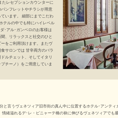
またレセプションカウンターに
のパンフレットやチラシが用意
ています。 細部にまでこだわ
ホテルの中でも特にハイレベル
ダ･アル･ガンベロのお客様は
新聞、リラックスと社交のひと
ビーをご利用頂けます。またヴ
食サロンでは 甘辛両方のバラ
製ドルチェット、そしてイタリ
ップチーノ）をご用意していま
5分と言うヴェネツィア旧市街の真ん中に位置するホテル･アンティ
 情緒溢れるデ･レ・ピニャーテ橋の袂に伸びるヴェネツィアでも最