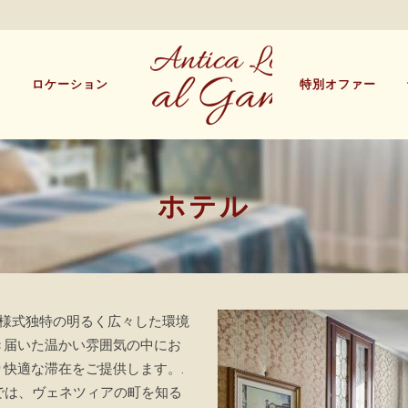
ー
ロケーション
特別オファー
ホテル
ア様式独特の明るく広々した環境
き届いた温かい雰囲気の中にお
快適な滞在をご提供します。.
では、ヴェネツィアの町を知る