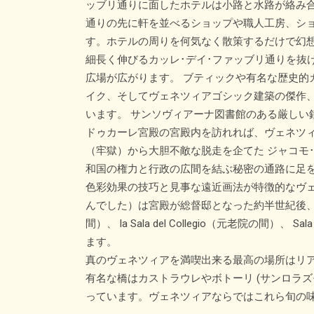
ッブリ通りに面したホテルは小路と水路が絡み
通りの先に軒を並べるショップや職人工房、ショ
す。ホテルの周りを何気なく散策するだけで幻
細長く伸びるカッレ･デイ･ファッブリ通りを抜
広場が広がります。 ブティックや有名な歴史的
イク、そしてヴェネツィアゴシック建築の傑作
います。 サンソヴィアーナ図書館のある厳しい
ドゥカーレ宮殿の宮殿内を訪れれば、ヴェネツ
（牢獄）から大胆不敵な脱走を企てた ジャコモ
和国の権力と行政の広間を結ぶ秘密の通路に足
色彩効果の技巧と見事な遠近画法が特徴的なヴェ
んでした）は宮殿が総督邸となった約半世紀後、16
間）、 la Sala del Collegio（元老院の
ます。
真のヴェネツィアを満喫出来る最高の場所はリアル
有名な橋はカストラウレやボトーリ (サンロラ
っています。ヴェネツィアならではこれら旬の味