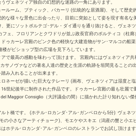
合うヴェネツィア独自の幻想的な迷路の一角にあります。
ールーム、ブティック、バカーリ (伝統的な居酒屋)、そして歴史
想的な様々な景色に出会ったり、目前に突如として姿を現す有名な
け、更にソットポルテゴ･デル・ダイ通りを通り抜けると、ヴェネ
カフェ、フロリアンとクワドリが並ぶ政長官府のポルティコ（柱廊
、ドゥカーレ宮殿のピンク色の軽快な大建造物がサン･マルコの船
鐘楼がビショップ型の広場を見下ろしています。
ィアで最高の感動を味わって頂けます。 宮殿内にはヴェネツィア共
･カサノヴァなどの著名人達の歴史と生涯の軌跡を垣間見ることの出
を踏み入れることが出来ます。
ロネーゼが描いた巨大なテレーリ (画布、ヴェネツィアは湿度と
世紀後半に制作された作品です。ドゥカーレ宮殿の最も壮麗で重要な広間、 
間）、 Sala del Maggior Consiglio（大評議会の間）に描かれ
ト橋です。 (ホテル･ロカンダ･アル･ガンベロから5分): ヴェ
ズモの小さなアーティチョーク)、モエケやスキエ（潟産の蟹と小エ
はホテル･ロカンダ･アル･ガンベロのレストランでお試し頂けま