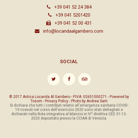
+39 041 52 24 384
+39 041 5201420
+39 041 52 00 431
info@locandaalgambero.com
SOCIAL
© 2017 Antica Locanda Al Gambero - P.IVA: 02651000271 - Powered by
Tosom
-
Privacy Policy
- Photo by
Andrea Sarti
Si dichiara che tutti i contributi relativi all'emergenza sanitaria COVID-
19 ricevuti nel corso dell'esercizio 2020 sono stati dettagliati e
dichiarati nella Nota integrativa al bilancio in IV^ direttiva CEE 31-12-
2020 depositato presso la CCIAA di Venezia.